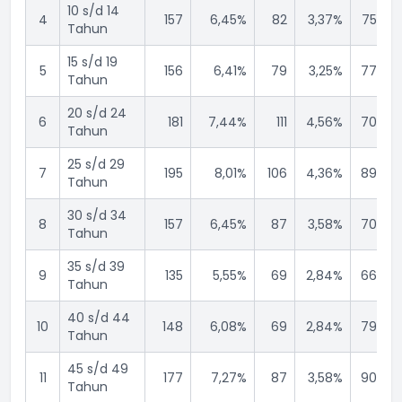
10 s/d 14
4
157
6,45%
82
3,37%
75
Tahun
15 s/d 19
5
156
6,41%
79
3,25%
77
Tahun
20 s/d 24
6
181
7,44%
111
4,56%
70
Tahun
25 s/d 29
7
195
8,01%
106
4,36%
89
Tahun
30 s/d 34
8
157
6,45%
87
3,58%
70
Tahun
35 s/d 39
9
135
5,55%
69
2,84%
66
Tahun
40 s/d 44
10
148
6,08%
69
2,84%
79
Tahun
45 s/d 49
11
177
7,27%
87
3,58%
90
Tahun