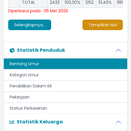
TOTAL
2433
100,00%
1252
51,46%
1181
4
Diperbarui pada : 05 Mei 2026
Selengkapnya...
Tampilkan Nol
Statistik Penduduk
Rentang Umur
Kategori Umur
Pendidikan Dalam KK
Pekerjaan
Status Perkawinan
Statistik Keluarga