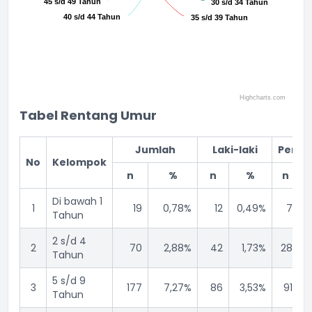
45 s/d 49 Tahun
45 s/d 49 Tahun
30 s/d 34 Tahun
30 s/d 34 Tahun
40 s/d 44 Tahun
40 s/d 44 Tahun
35 s/d 39 Tahun
35 s/d 39 Tahun
Highcharts.com
End of interactive chart.
Tabel Rentang Umur
Jumlah
Laki-laki
Pere
No
Kelompok
n
%
n
%
n
Di bawah 1
1
19
0,78%
12
0,49%
7
Tahun
2 s/d 4
2
70
2,88%
42
1,73%
28
Tahun
5 s/d 9
3
177
7,27%
86
3,53%
91
Tahun