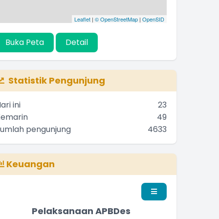
Leaflet
|
© OpenStreetMap
|
OpenSID
Buka Peta
Detail
Statistik Pengunjung
ari ini
23
Kemarin
49
Jumlah pengunjung
4633
Keuangan
Pelaksanaan APBDes