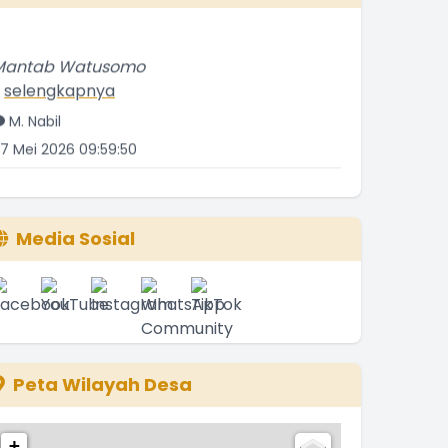
Mantab Watusomo
.
selengkapnya
M. Nabil
7 Mei 2026 09:59:50
ungkinkah ini terfikirkan oleh para
ejabatmu disitu,?
.
selengkapnya
Media Sosial
andes
3 Mei 2026 15:46:19
Peta Wilayah Desa
+