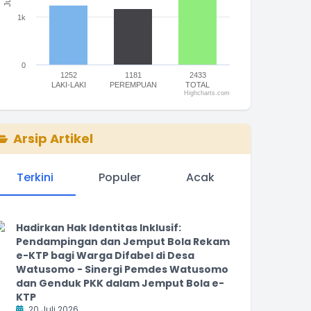
1k
0
1252
1181
2433
LAKI-LAKI
PEREMPUAN
TOTAL
Highcharts.com
nd of interactive chart.
Arsip Artikel
Terkini
Populer
Acak
Hadirkan Hak Identitas Inklusif:
Pendampingan dan Jemput Bola Rekam
e-KTP bagi Warga Difabel di Desa
Watusomo - Sinergi Pemdes Watusomo
dan Genduk PKK dalam Jemput Bola e-
KTP
20 Juli 2026