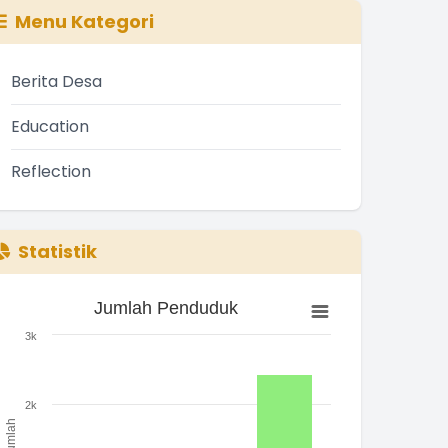
Menu Kategori
Berita Desa
Education
Reflection
Statistik
Jumlah Penduduk
Jumlah Penduduk
ar chart with 3 bars.
3k
he chart has 1 X axis displaying categories.
he chart has 1 Y axis displaying Jumlah. Range: 0 to 3000.
2k
Jumlah