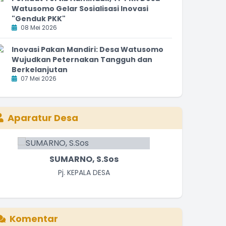
Watusomo Gelar Sosialisasi Inovasi
"Genduk PKK"
08 Mei 2026
Inovasi Pakan Mandiri: Desa Watusomo
Wujudkan Peternakan Tangguh dan
Berkelanjutan
07 Mei 2026
Aparatur Desa
SUMARNO, S.Sos
SUBENO
SEKRETARIS DESA
Pj. KEPALA DESA
Komentar