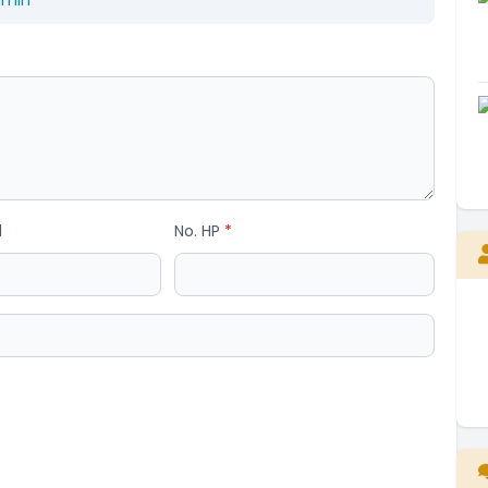
dmin
l
No. HP
*