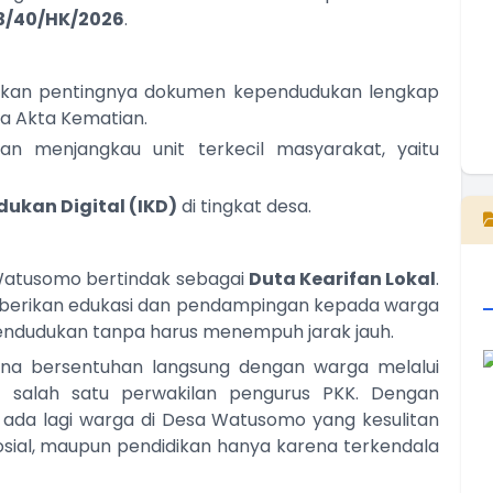
3/40/HK/2026
.
akan pentingnya dokumen kependudukan lengkap
gga Akta Kematian.
n menjangkau unit terkecil masyarakat, yaitu
E
ukan Digital (IKD)
di tingkat desa.
a Watusomo bertindak sebagai
Duta Kearifan Lokal
.
berikan edukasi dan pendampingan kepada warga
ndudukan tanpa harus menempuh jarak jauh.
rena bersentuhan langsung dengan warga melalui
 salah satu perwakilan pengurus PKK. Dengan
k ada lagi warga di Desa Watusomo yang kesulitan
sial, maupun pendidikan hanya karena terkendala