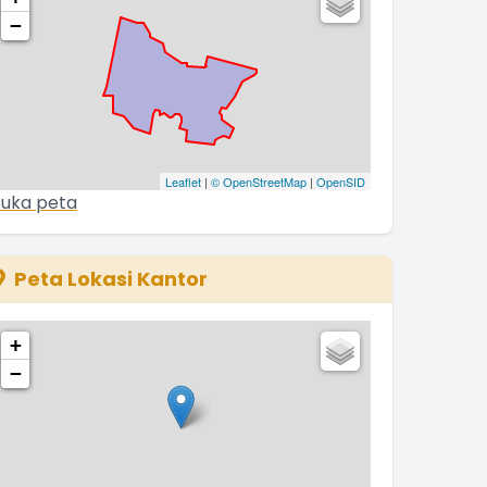
−
Leaflet
|
© OpenStreetMap
|
OpenSID
uka peta
Peta Lokasi Kantor
+
−